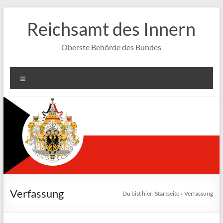
Zum
Inhalt
Reichsamt des Innern
springen
Oberste Behörde des Bundes
Menü
Verfassung
Du bist hier:
Startseite
»
Verfassung