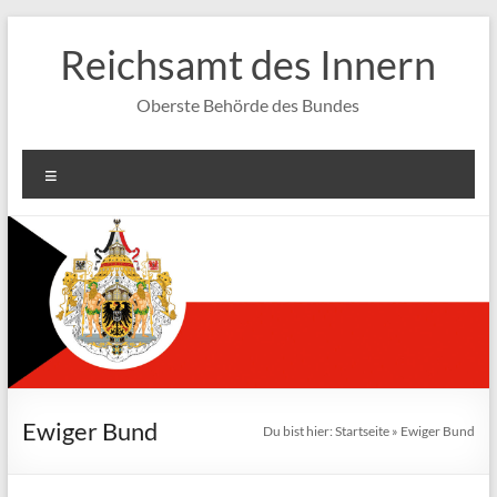
Zum
Inhalt
Reichsamt des Innern
springen
Oberste Behörde des Bundes
Menü
Ewiger Bund
Du bist hier:
Startseite
»
Ewiger Bund