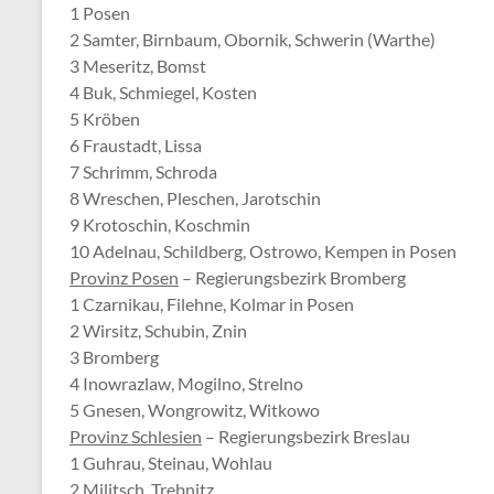
1 Posen
2 Samter, Birnbaum, Obornik, Schwerin (Warthe)
3 Meseritz, Bomst
4 Buk, Schmiegel, Kosten
5 Kröben
6 Fraustadt, Lissa
7 Schrimm, Schroda
8 Wreschen, Pleschen, Jarotschin
9 Krotoschin, Koschmin
10 Adelnau, Schildberg, Ostrowo, Kempen in Posen
Provinz Posen
– Regierungsbezirk Bromberg
1 Czarnikau, Filehne, Kolmar in Posen
2 Wirsitz, Schubin, Znin
3 Bromberg
4 Inowrazlaw, Mogilno, Strelno
5 Gnesen, Wongrowitz, Witkowo
Provinz Schlesien
– Regierungsbezirk Breslau
1 Guhrau, Steinau, Wohlau
2 Militsch, Trebnitz