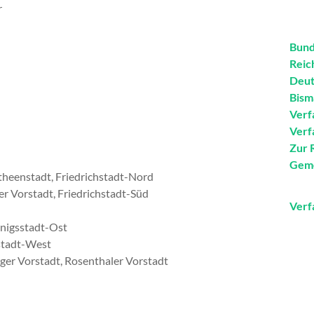
r
Bund
Reic
Deut
Bism
Verf
Verf
Zur 
Geme
otheenstadt, Friedrichstadt-Nord
er Vorstadt, Friedrichstadt-Süd
Verf
önigsstadt-Ost
sstadt-West
er Vorstadt, Rosenthaler Vorstadt