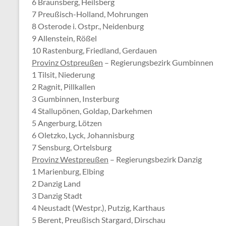
6 Braunsberg, Heilsberg
7 Preußisch-Holland, Mohrungen
8 Osterode i. Ostpr., Neidenburg
9 Allenstein, Rößel
10 Rastenburg, Friedland, Gerdauen
Provinz Ostpreußen
– Regierungsbezirk Gumbinnen
1 Tilsit, Niederung
2 Ragnit, Pillkallen
3 Gumbinnen, Insterburg
4 Stallupönen, Goldap, Darkehmen
5 Angerburg, Lötzen
6 Oletzko, Lyck, Johannisburg
7 Sensburg, Ortelsburg
Provinz Westpreußen
– Regierungsbezirk Danzig
1 Marienburg, Elbing
2 Danzig Land
3 Danzig Stadt
4 Neustadt (Westpr.), Putzig, Karthaus
5 Berent, Preußisch Stargard, Dirschau