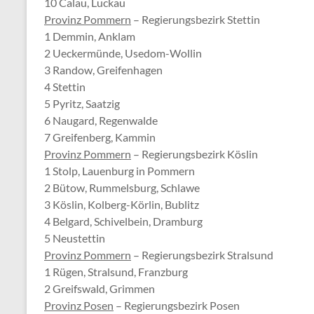
10 Calau, Luckau
Provinz Pommern
– Regierungsbezirk Stettin
1 Demmin, Anklam
2 Ueckermünde, Usedom-Wollin
3 Randow, Greifenhagen
4 Stettin
5 Pyritz, Saatzig
6 Naugard, Regenwalde
7 Greifenberg, Kammin
Provinz Pommern
– Regierungsbezirk Köslin
1 Stolp, Lauenburg in Pommern
2 Bütow, Rummelsburg, Schlawe
3 Köslin, Kolberg-Körlin, Bublitz
4 Belgard, Schivelbein, Dramburg
5 Neustettin
Provinz Pommern
– Regierungsbezirk Stralsund
1 Rügen, Stralsund, Franzburg
2 Greifswald, Grimmen
Provinz Posen
– Regierungsbezirk Posen