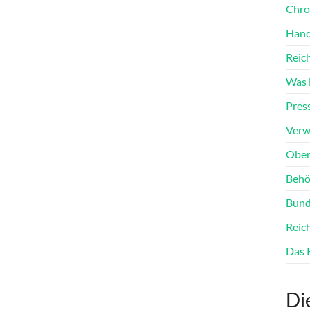
Chro
Hand
Reic
Was i
Pres
Verw
Ober
Behö
Bund
Reic
Das 
Di