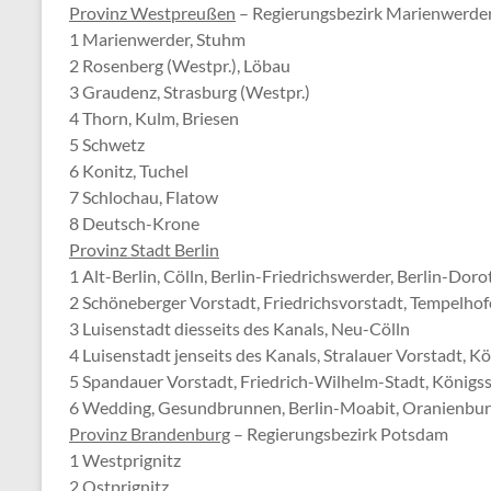
Provinz Westpreußen
– Regierungsbezirk Marienwerde
1 Marienwerder, Stuhm
2 Rosenberg (Westpr.), Löbau
3 Graudenz, Strasburg (Westpr.)
4 Thorn, Kulm, Briesen
5 Schwetz
6 Konitz, Tuchel
7 Schlochau, Flatow
8 Deutsch-Krone
Provinz Stadt Berlin
1 Alt-Berlin, Cölln, Berlin-Friedrichswerder, Berlin-Dor
2 Schöneberger Vorstadt, Friedrichsvorstadt, Tempelhof
3 Luisenstadt diesseits des Kanals, Neu-Cölln
4 Luisenstadt jenseits des Kanals, Stralauer Vorstadt, K
5 Spandauer Vorstadt, Friedrich-Wilhelm-Stadt, König
6 Wedding, Gesundbrunnen, Berlin-Moabit, Oranienburg
Provinz Brandenburg
– Regierungsbezirk Potsdam
1 Westprignitz
2 Ostprignitz