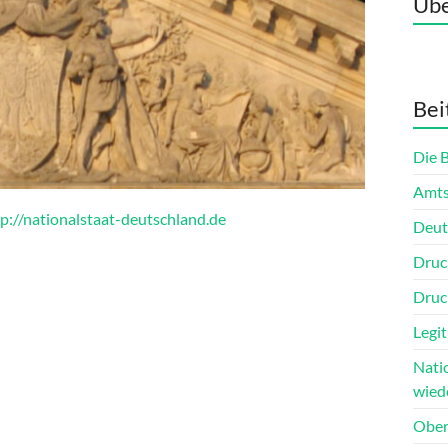
Übe
Bei
Die 
Amts
p://nationalstaat-deutschland.de
Deut
Druc
Druc
Legit
Nati
wied
Ober