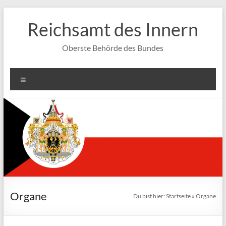
Zum
Inhalt
Reichsamt des Innern
springen
Oberste Behörde des Bundes
Menü
Organe
Du bist hier:
Startseite
»
Organe