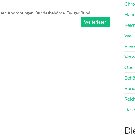
Chro
ser
,
Anordnungen
,
Bundesbehörde
,
Ewiger Bund
Hand
Weiterlesen
Reic
Was i
Pres
Verw
Ober
Behö
Bund
Reic
Das 
Di