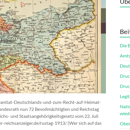
Übe
Bei
Die 
Amts
Deut
Druc
Druc
Legit
eranitat-Deutschlands-und-zum-Recht-auf-Heimat-
Nati
undesrath nun 72 Bevollmächtigten und Reichstag
wied
ichs- und Staatsangehörigkeitsgesetz vom 22. Juli
r-reichsanzeiger.de/rustag-1913/ (Wer sich auf das
Ober