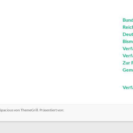
Bund
Reic
Deut
Bism
Verf
Verf
Zur 
Geme
Verf
Spacious
von ThemeGrill. Präsentiert von: