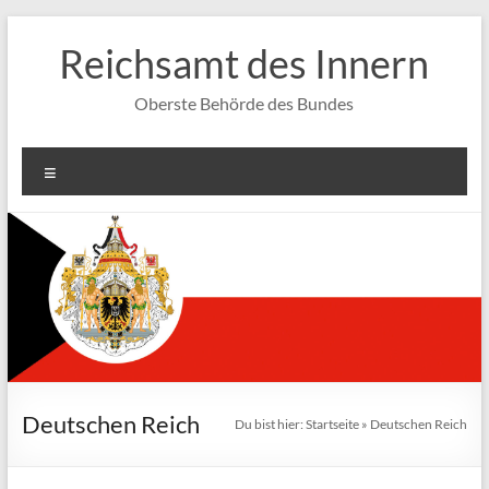
Zum
Inhalt
Reichsamt des Innern
springen
Oberste Behörde des Bundes
Menü
Deutschen Reich
Du bist hier:
Startseite
»
Deutschen Reich