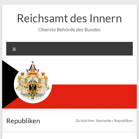
Zum
Inhalt
Reichsamt des Innern
springen
Oberste Behörde des Bundes
Menü
Republiken
Du bist hier:
Startseite
»
Republiken