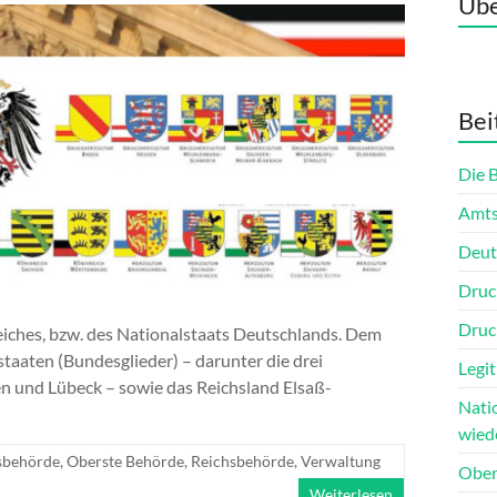
Übe
Bei
Die 
Amts
Deut
Druc
Druc
iches, bzw. des Nationalstaats Deutschlands. Dem
aaten (Bundesglieder) – darunter die drei
Legit
n und Lübeck – sowie das Reichsland Elsaß-
Nati
wied
sbehörde
,
Oberste Behörde
,
Reichsbehörde
,
Verwaltung
Ober
Weiterlesen