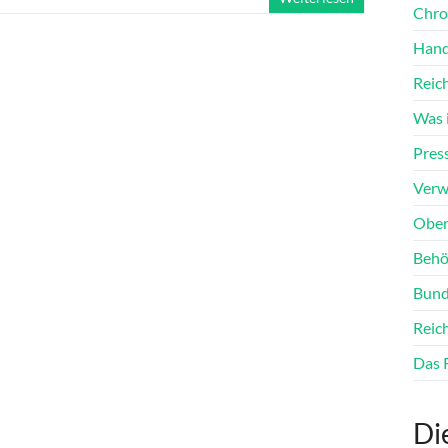
Chro
Hand
Reic
Was i
Pres
Verw
Ober
Behö
Bund
Reic
Das 
Di