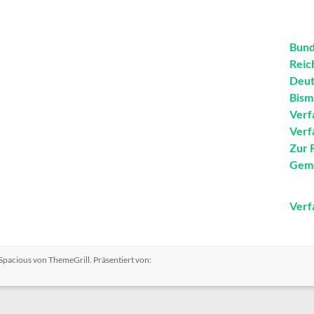
Bund
Reic
Deut
Bism
Verf
Verf
Zur 
Geme
Verf
Spacious
von ThemeGrill. Präsentiert von: