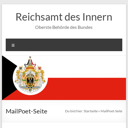
Zum
Inhalt
Reichsamt des Innern
springen
Oberste Behörde des Bundes
Menü
MailPoet-Seite
Du bist hier:
Startseite
»
MailPoet-Seite